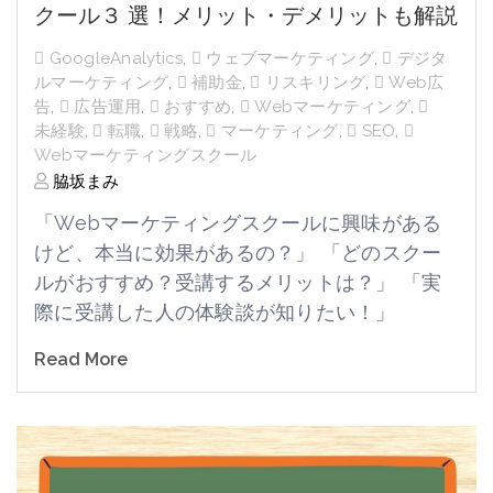
クール３ 選！メリット・デメリットも解説
GoogleAnalytics
,
ウェブマーケティング
,
デジタ
ルマーケティング
,
補助金
,
リスキリング
,
Web広
告
,
広告運用
,
おすすめ
,
Webマーケティング
,
未経験
,
転職
,
戦略
,
マーケティング
,
SEO
,
Webマーケティングスクール
脇坂まみ
「
Web
マーケティングスクールに興味がある
けど、本当に効果があるの？」 「どのスクー
ルがおすすめ？受講するメリットは？」 「実
際に受講した人の体験談が知りたい！」
Read More