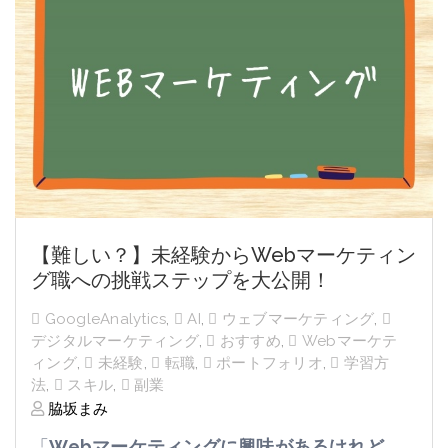
【難しい？】未経験からWebマーケティン
グ職への挑戦ステップを大公開！
GoogleAnalytics
,
AI
,
ウェブマーケティング
,
デジタルマーケティング
,
おすすめ
,
Webマーケテ
ィング
,
未経験
,
転職
,
ポートフォリオ
,
学習方
法
,
スキル
,
副業
脇坂まみ
「
Webマーケティングに興味があるけれど、