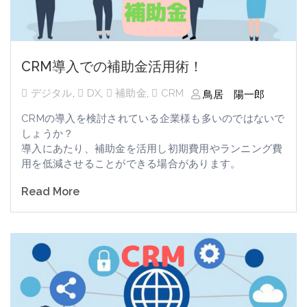
CRM導入での補助金活用術！
デジタル
,
DX
,
補助金
,
CRM
鳥居 陽一郎
CRM
の導入を検討されている企業様も多いのではないで
しょうか？
導入にあたり、補助金を活用し
初期費用やランニング費
用を低減
させることができる場合があります。
Read More