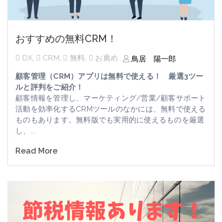
おすすめの無料CRM！
DX
,
CRM
,
無料
,
お薦め
鳥居 陽一郎
顧客管理（CRM）アプリは無料で使える！ 厳選3ツー
ルと評判をご紹介！
顧客情報を管理し、マーケティング
/
営業
/
顧客サポート
活動を効率化する
CRM
ツールのなかには、無料で使える
ものもあります。無料版でも実用的に使えるものを厳選
し、
...
Read More