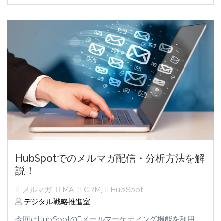
HubSpotでのメルマガ配信・分析方法を解
説！
メルマガ
,
MA
,
CRM
,
HubSpot
デジタル戦略推進室
今回はHubSpotのEメールマーケティング機能を利用