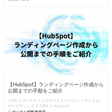
【HubSpot】ランディングページ作成から
公開までの手順をご紹介
MA
,
マーケティングオートメーション
,
デジタル
マーケティング
,
CRM
,
HubSpot
デジタル戦略推進室