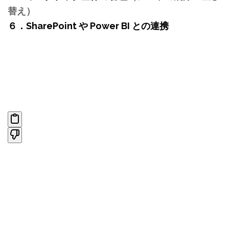
替え）
６．SharePoint や Power BI との連携