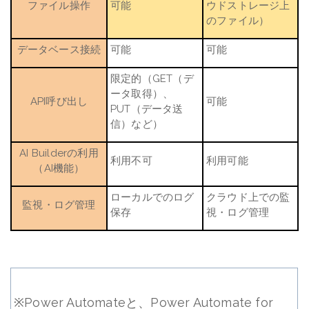
ファイル操作
可能
ウドストレージ上
のファイル）
データベース接続
可能
可能
限定的
（
GET
（デ
ータ取得）、
API
呼び出し
可能
PUT
（データ送
信）など）
AI Builder
の利用
利用不可
利用可能
（
AI
機能）
ローカルでのログ
クラウド上での監
監視・ログ管理
保存
視・ログ管理
※Power Automateと、Power Automate for