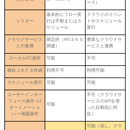
ース）
基本的にフロー実
クラウドのイベン
トリガー
行は手動またはス
トやスケジュール
ケジュール
実行
クラウドサービス
限定的（
MS３６５
豊富なクラウドサ
との連携
関連）
ービスと連携
ローカル
PC
操作
可能
不可
独自コネクタ作成
利用不可
利用可能
スケジュール実行
可能
可能
ユーザーインター
不可（クラウドサ
フェース操作
(UI
ービスの
API
を使
可能
オートメーショ
った自動化に特
ン
)⇒
画面操作
化）
可能（但し、クラ