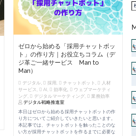
M
ゼロから始める「採用チャットボッ
ト」の作り方｜お役立ちコラム（デ
ジ革ご一緒サービス Man to
Man）
デジタル
,
採用
,
チャットボット
,
人材
サービス
,
AI
,
効率化
,
ウェブマーケティ
ング
,
デジタルマーケティング
,
業務効率
デジタル戦略推進室
本日はゼロから始める採用チャットボットの作
り方についてご紹介していきたいと思います。
本記事では、チャットボットを触ったことのな
い方が採用チャットボットを作るまでに必要な