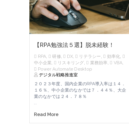
【RPA勉強法５選】脱未経験！
RPA
,
研修
,
DX
,
リテラシー
,
効率化
,
中小企業
,
リスキリング
,
業務効率
,
VBA
,
Power Automate Desktop
デジタル戦略推進室
２０２３年度、国内企業のRPA導入率は１４．
１６％、中小企業のなかでは７．４４％、大企
業のなかでは２４．７８％
...
Read More